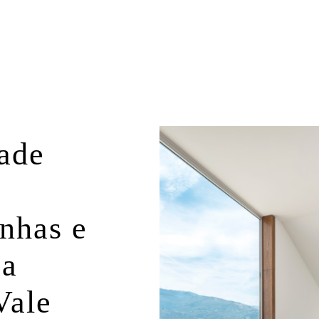
ade
nhas
e
sa
Vale