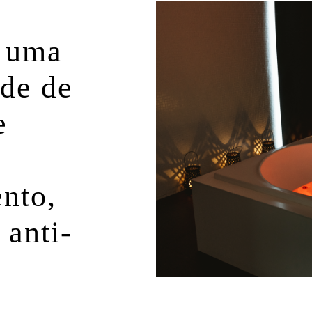
e uma
de de
e
nto,
 anti-